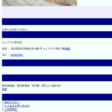
お知らせはありません。
エミテラス所沢店
住所 ： 埼玉県所沢市東住吉10番1号 エミテラス所沢 3階
地図
TEL ：
0429033001
西武池袋線・西武新宿線「所沢駅」西口より徒歩4分
地図
├
初めての方へ
├
よくあるお問い合わせ
├
ご利用規約