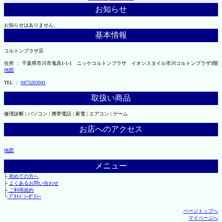
お知らせ
お知らせはありません。
基本情報
コルトンプラザ店
住所 ： 千葉県市川市鬼高1-1-1 ニッケコルトンプラザ イオンスタイル市川コルトンプラザ3階
地図
TEL ：
0473203041
取扱い商品
修理診断 | パソコン | 携帯電話 | 家電 | エアコン | ゲーム
お店へのアクセス
地図
メニュー
├
初めての方へ
├
よくあるお問い合わせ
├
ご利用規約
└
ﾌﾟﾗｲﾊﾞｼｰﾎﾟﾘｼｰ
ページトップへ
マイページへ