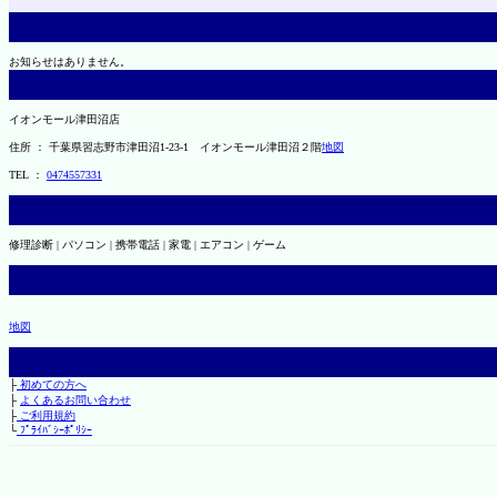
お知らせはありません。
イオンモール津田沼店
住所 ： 千葉県習志野市津田沼1-23-1 イオンモール津田沼２階
地図
TEL ：
0474557331
修理診断 | パソコン | 携帯電話 | 家電 | エアコン | ゲーム
地図
├
初めての方へ
├
よくあるお問い合わせ
├
ご利用規約
└
ﾌﾟﾗｲﾊﾞｼｰﾎﾟﾘｼｰ