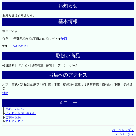
お知らせ
お知らせはありません。
基本情報
柏モディ店
住所 ： 千葉県柏市柏1丁目2-26 柏モディ4F
地図
TEL ：
0471668121
取扱い商品
修理診断 | パソコン | 携帯電話 | 家電 | エアコン | ゲーム
お店へのアクセス
バス：東武バス柏28系統で「富町東」下車 徒歩3分 電車：ＪＲ常磐線「南柏駅」下車、徒歩15
分
地図
メニュー
├
初めての方へ
├
よくあるお問い合わせ
├
ご利用規約
└
ﾌﾟﾗｲﾊﾞｼｰﾎﾟﾘｼｰ
ページトップへ
マイページへ