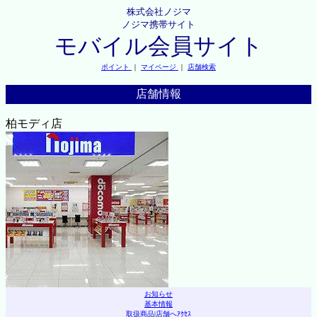
株式会社ノジマ
ノジマ携帯サイト
モバイル会員サイト
ポイント
｜
マイページ
｜
店舗検索
店舗情報
柏モディ店
お知らせ
基本情報
取扱商品
|
店舗へｱｸｾｽ