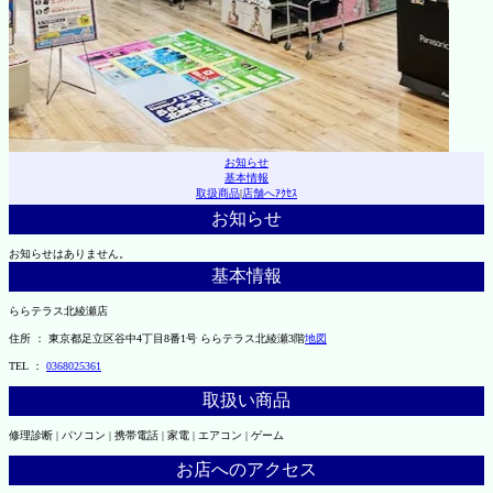
お知らせ
基本情報
取扱商品
|
店舗へｱｸｾｽ
お知らせ
お知らせはありません。
基本情報
ららテラス北綾瀬店
住所 ： 東京都足立区谷中4丁目8番1号 ららテラス北綾瀬3階
地図
TEL ：
0368025361
取扱い商品
修理診断 | パソコン | 携帯電話 | 家電 | エアコン | ゲーム
お店へのアクセス