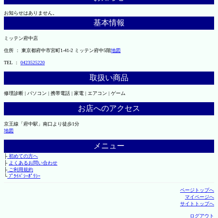
お知らせはありません。
基本情報
ミッテン府中店
住所 ： 東京都府中市宮町1-41-2 ミッテン府中5階
地図
TEL ：
0423525220
取扱い商品
修理診断 | パソコン | 携帯電話 | 家電 | エアコン | ゲーム
お店へのアクセス
京王線「府中駅」南口より徒歩1分
地図
メニュー
├
初めての方へ
├
よくあるお問い合わせ
├
ご利用規約
└
ﾌﾟﾗｲﾊﾞｼｰﾎﾟﾘｼｰ
ページトップへ
マイページへ
サイトトップへ
ログアウト