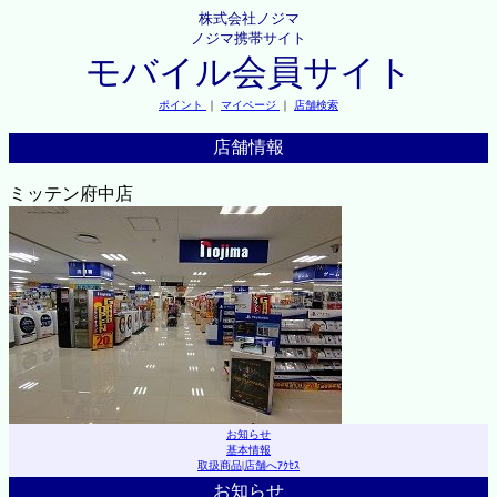
株式会社ノジマ
ノジマ携帯サイト
モバイル会員サイト
ポイント
｜
マイページ
｜
店舗検索
店舗情報
ミッテン府中店
お知らせ
基本情報
取扱商品
|
店舗へｱｸｾｽ
お知らせ