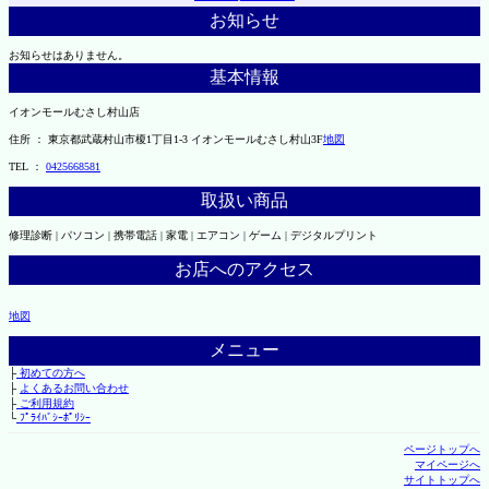
お知らせ
お知らせはありません。
基本情報
イオンモールむさし村山店
住所 ： 東京都武蔵村山市榎1丁目1-3 イオンモールむさし村山3F
地図
TEL ：
0425668581
取扱い商品
修理診断 | パソコン | 携帯電話 | 家電 | エアコン | ゲーム | デジタルプリント
お店へのアクセス
地図
メニュー
├
初めての方へ
├
よくあるお問い合わせ
├
ご利用規約
└
ﾌﾟﾗｲﾊﾞｼｰﾎﾟﾘｼｰ
ページトップへ
マイページへ
サイトトップへ