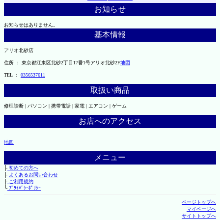
お知らせ
お知らせはありません。
基本情報
アリオ北砂店
住所 ： 東京都江東区北砂2丁目17番1号アリオ北砂2F
地図
TEL ：
0356537611
取扱い商品
修理診断 | パソコン | 携帯電話 | 家電 | エアコン | ゲーム
お店へのアクセス
地図
メニュー
├
初めての方へ
├
よくあるお問い合わせ
├
ご利用規約
└
ﾌﾟﾗｲﾊﾞｼｰﾎﾟﾘｼｰ
ページトップへ
マイページへ
サイトトップへ