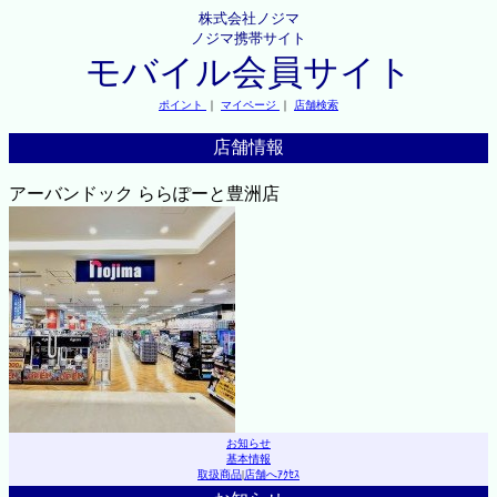
株式会社ノジマ
ノジマ携帯サイト
モバイル会員サイト
ポイント
｜
マイページ
｜
店舗検索
店舗情報
アーバンドック ららぽーと豊洲店
お知らせ
基本情報
取扱商品
|
店舗へｱｸｾｽ