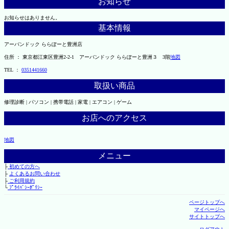
お知らせ
お知らせはありません。
基本情報
アーバンドック ららぽーと豊洲店
住所 ： 東京都江東区豊洲2-2-1 アーバンドック ららぽーと豊洲３ 3階
地図
TEL ：
0351441660
取扱い商品
修理診断 | パソコン | 携帯電話 | 家電 | エアコン | ゲーム
お店へのアクセス
地図
メニュー
├
初めての方へ
├
よくあるお問い合わせ
├
ご利用規約
└
ﾌﾟﾗｲﾊﾞｼｰﾎﾟﾘｼｰ
ページトップへ
マイページへ
サイトトップへ