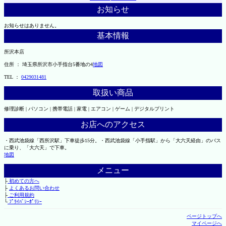
お知らせ
お知らせはありません。
基本情報
所沢本店
住所 ： 埼玉県所沢市小手指台5番地の4
地図
TEL ：
0429031481
取扱い商品
修理診断 | パソコン | 携帯電話 | 家電 | エアコン | ゲーム | デジタルプリント
お店へのアクセス
・西武池袋線「西所沢駅」下車徒歩15分。・西武池袋線「小手指駅」から「大六天経由」のバス
に乗り、「大六天」で下車。
地図
メニュー
├
初めての方へ
├
よくあるお問い合わせ
├
ご利用規約
└
ﾌﾟﾗｲﾊﾞｼｰﾎﾟﾘｼｰ
ページトップへ
マイページへ