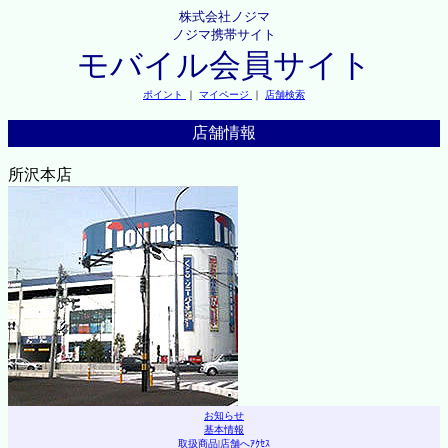
株式会社ノジマ
ノジマ携帯サイト
モバイル会員サイト
ポイント
｜
マイページ
｜
店舗検索
店舗情報
所沢本店
お知らせ
基本情報
取扱商品
|
店舗へｱｸｾｽ