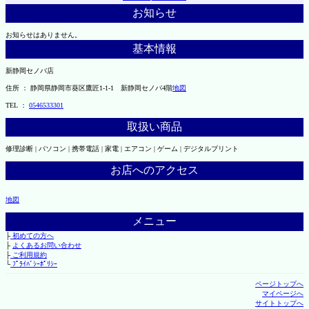
お知らせ
お知らせはありません。
基本情報
新静岡セノバ店
住所 ： 静岡県静岡市葵区鷹匠1-1-1 新静岡セノバ4階
地図
TEL ：
0546533301
取扱い商品
修理診断 | パソコン | 携帯電話 | 家電 | エアコン | ゲーム | デジタルプリント
お店へのアクセス
地図
メニュー
├
初めての方へ
├
よくあるお問い合わせ
├
ご利用規約
└
ﾌﾟﾗｲﾊﾞｼｰﾎﾟﾘｼｰ
ページトップへ
マイページへ
サイトトップへ