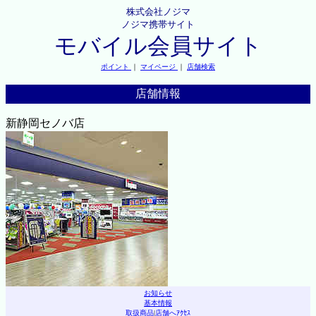
株式会社ノジマ
ノジマ携帯サイト
モバイル会員サイト
ポイント
｜
マイページ
｜
店舗検索
店舗情報
新静岡セノバ店
お知らせ
基本情報
取扱商品
|
店舗へｱｸｾｽ