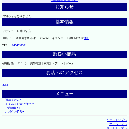
取扱商品
|
店舗へｱｸｾｽ
お知らせ
お知らせはありません。
基本情報
イオンモール津田沼店
住所 ： 千葉県習志野市津田沼1-23-1 イオンモール津田沼２階
地図
TEL ：
0474557331
取扱い商品
修理診断 | パソコン | 携帯電話 | 家電 | エアコン | ゲーム
お店へのアクセス
地図
メニュー
├
初めての方へ
├
よくあるお問い合わせ
├
ご利用規約
└
ﾌﾟﾗｲﾊﾞｼｰﾎﾟﾘｼｰ
ページトップへ
マイページへ
サイトトップへ