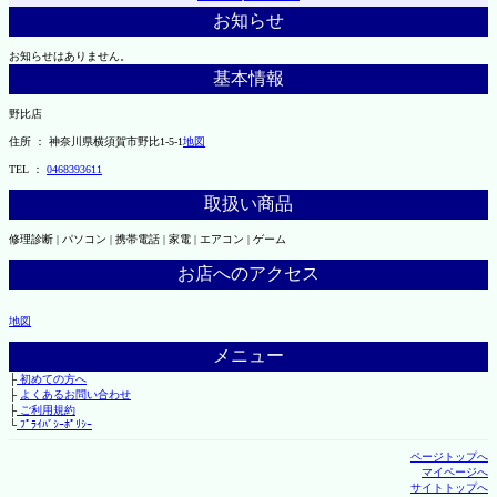
お知らせ
お知らせはありません。
基本情報
野比店
住所 ： 神奈川県横須賀市野比1-5-1
地図
TEL ：
0468393611
取扱い商品
修理診断 | パソコン | 携帯電話 | 家電 | エアコン | ゲーム
お店へのアクセス
地図
メニュー
├
初めての方へ
├
よくあるお問い合わせ
├
ご利用規約
└
ﾌﾟﾗｲﾊﾞｼｰﾎﾟﾘｼｰ
ページトップへ
マイページへ
サイトトップへ