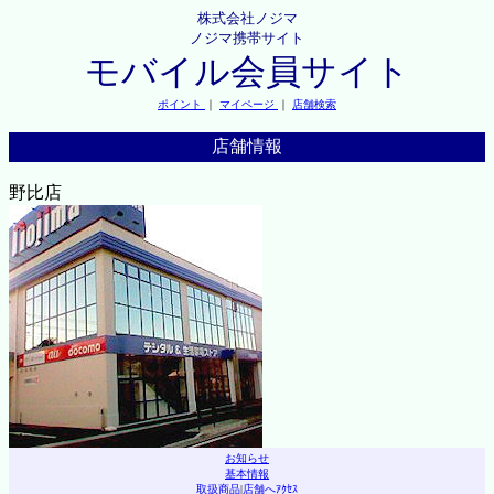
株式会社ノジマ
ノジマ携帯サイト
モバイル会員サイト
ポイント
｜
マイページ
｜
店舗検索
店舗情報
野比店
お知らせ
基本情報
取扱商品
|
店舗へｱｸｾｽ