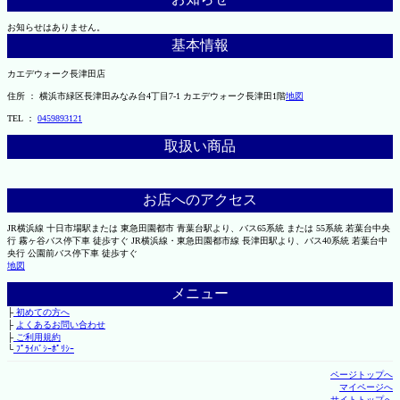
お知らせはありません。
基本情報
カエデウォーク長津田店
住所 ： 横浜市緑区長津田みなみ台4丁目7-1 カエデウォーク長津田1階
地図
TEL ：
0459893121
取扱い商品
お店へのアクセス
JR横浜線 十日市場駅または 東急田園都市 青葉台駅より、バス65系統 または 55系統 若葉台中央
行 霧ヶ谷バス停下車 徒歩すぐ JR横浜線・東急田園都市線 長津田駅より、バス40系統 若葉台中
央行 公園前バス停下車 徒歩すぐ
地図
メニュー
├
初めての方へ
├
よくあるお問い合わせ
├
ご利用規約
└
ﾌﾟﾗｲﾊﾞｼｰﾎﾟﾘｼｰ
ページトップへ
マイページへ
サイトトップへ