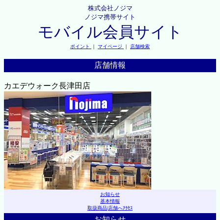
株式会社ノジマ
ノジマ携帯サイト
モバイル会員サイト
ポイント
｜
マイページ
｜
店舗検索
店舗情報
カエデウォーク長津田店
お知らせ
基本情報
取扱商品
|
店舗へｱｸｾｽ
お知らせ