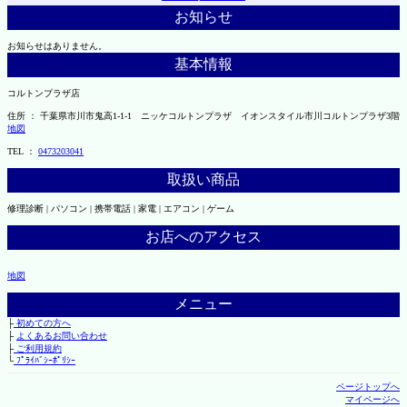
お知らせ
お知らせはありません。
基本情報
コルトンプラザ店
住所 ： 千葉県市川市鬼高1-1-1 ニッケコルトンプラザ イオンスタイル市川コルトンプラザ3階
地図
TEL ：
0473203041
取扱い商品
修理診断 | パソコン | 携帯電話 | 家電 | エアコン | ゲーム
お店へのアクセス
地図
メニュー
├
初めての方へ
├
よくあるお問い合わせ
├
ご利用規約
└
ﾌﾟﾗｲﾊﾞｼｰﾎﾟﾘｼｰ
ページトップへ
マイページへ