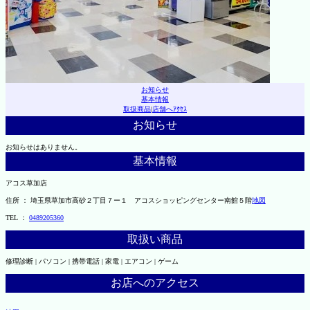
お知らせ
基本情報
取扱商品
|
店舗へｱｸｾｽ
お知らせ
お知らせはありません。
基本情報
アコス草加店
住所 ： 埼玉県草加市高砂２丁目７ー１ アコスショッピングセンター南館５階
地図
TEL ：
0489205360
取扱い商品
修理診断 | パソコン | 携帯電話 | 家電 | エアコン | ゲーム
お店へのアクセス