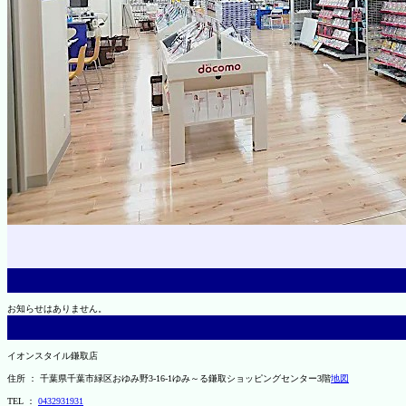
お知らせはありません。
イオンスタイル鎌取店
住所 ： 千葉県千葉市緑区おゆみ野3-16-1ゆみ～る鎌取ショッピングセンター3階
地図
TEL ：
0432931931