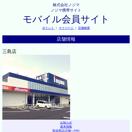
株式会社ノジマ
ノジマ携帯サイト
モバイル会員サイト
ポイント
｜
マイページ
｜
店舗検索
店舗情報
三島店
お知らせ
基本情報
取扱商品
|
店舗へｱｸｾｽ