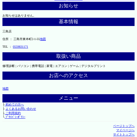
お知らせ
お知らせはありません。
基本情報
三島店
住所 ： 三島市東本町2-1-55
地図
TEL ：
0559831171
取扱い商品
修理診断 | パソコン | 携帯電話 | 家電 | エアコン | ゲーム | デジタルプリント
お店へのアクセス
地図
メニュー
├
初めての方へ
├
よくあるお問い合わせ
├
ご利用規約
└
ﾌﾟﾗｲﾊﾞｼｰﾎﾟﾘｼｰ
ページトップへ
マイページへ
サイトトップへ