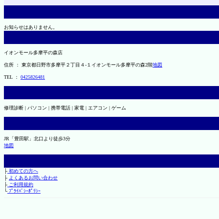
お知らせはありません。
イオンモール多摩平の森店
住所 ： 東京都日野市多摩平２丁目４-１イオンモール多摩平の森2階
地図
TEL ：
0425826481
修理診断 | パソコン | 携帯電話 | 家電 | エアコン | ゲーム
JR「豊田駅」北口より徒歩3分
地図
├
初めての方へ
├
よくあるお問い合わせ
├
ご利用規約
└
ﾌﾟﾗｲﾊﾞｼｰﾎﾟﾘｼｰ