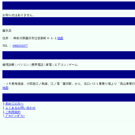
お知らせはありません。
藤沢店
住所 ： 神奈川県藤沢市辻堂新町４-１-１
地図
TEL ：
0466316377
修理診断 | パソコン | 携帯電話 | 家電 | エアコン | ゲーム
・ＪＲ東海道線、小田急江ノ島線、江ノ電「藤沢駅」から、北口バス１番乗り場より「高山車庫行
地図
├
初めての方へ
├
よくあるお問い合わせ
├
ご利用規約
└
ﾌﾟﾗｲﾊﾞｼｰﾎﾟﾘｼｰ