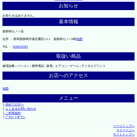
お知らせ
お知らせはありません。
基本情報
新静岡セノバ店
住所 ： 静岡県静岡市葵区鷹匠1-1-1 新静岡セノバ4階
地図
TEL ：
0546533301
取扱い商品
修理診断 | パソコン | 携帯電話 | 家電 | エアコン | ゲーム | デジタルプリント
お店へのアクセス
地図
メニュー
├
初めての方へ
├
よくあるお問い合わせ
├
ご利用規約
└
ﾌﾟﾗｲﾊﾞｼｰﾎﾟﾘｼｰ
ページトップへ
マイページへ
サイトトップへ