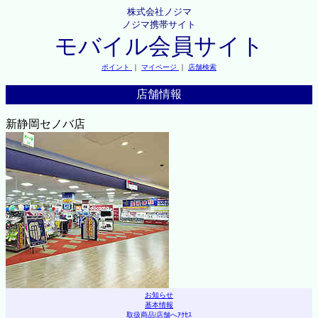
株式会社ノジマ
ノジマ携帯サイト
モバイル会員サイト
ポイント
｜
マイページ
｜
店舗検索
店舗情報
新静岡セノバ店
お知らせ
基本情報
取扱商品
|
店舗へｱｸｾｽ