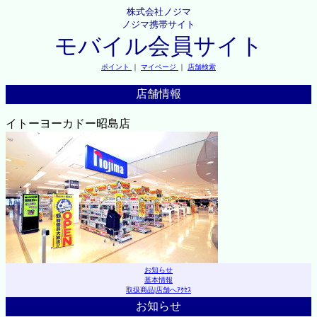
株式会社ノジマ
ノジマ携帯サイト
モバイル会員サイト
ポイント
｜
マイページ
｜
店舗検索
店舗情報
イトーヨーカドー昭島店
お知らせ
基本情報
取扱商品
|
店舗へｱｸｾｽ
お知らせ