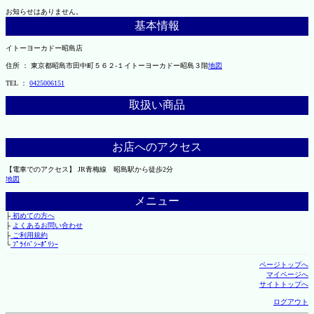
お知らせはありません。
基本情報
イトーヨーカドー昭島店
住所 ： 東京都昭島市田中町５６２-１イトーヨーカドー昭島３階
地図
TEL ：
0425006151
取扱い商品
お店へのアクセス
【電車でのアクセス】 JR青梅線 昭島駅から徒歩2分
地図
メニュー
├
初めての方へ
├
よくあるお問い合わせ
├
ご利用規約
└
ﾌﾟﾗｲﾊﾞｼｰﾎﾟﾘｼｰ
ページトップへ
マイページへ
サイトトップへ
ログアウト