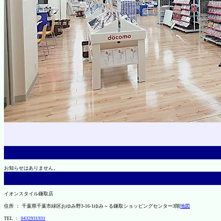
お知らせはありません。
イオンスタイル鎌取店
住所 ： 千葉県千葉市緑区おゆみ野3-16-1ゆみ～る鎌取ショッピングセンター3階
地図
TEL ：
0432931931