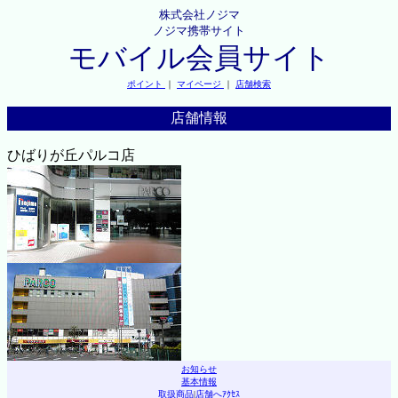
株式会社ノジマ
ノジマ携帯サイト
モバイル会員サイト
ポイント
｜
マイページ
｜
店舗検索
店舗情報
ひばりが丘パルコ店
お知らせ
基本情報
取扱商品
|
店舗へｱｸｾｽ