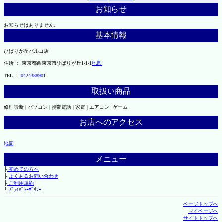
お知らせ
お知らせはありません。
基本情報
ひばりが丘パルコ店
住所 ： 東京都西東京市ひばりが丘1-1-1
地図
TEL ：
0424388901
取扱い商品
修理診断 | パソコン | 携帯電話 | 家電 | エアコン | ゲーム
お店へのアクセス
地図
メニュー
├
初めての方へ
├
よくあるお問い合わせ
├
ご利用規約
└
ﾌﾟﾗｲﾊﾞｼｰﾎﾟﾘｼｰ
ページトップへ
マイページへ
サイトトップへ