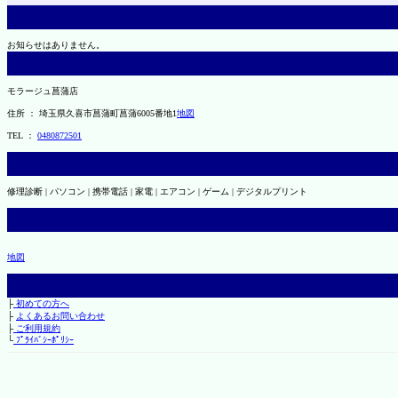
お知らせはありません。
モラージュ菖蒲店
住所 ： 埼玉県久喜市菖蒲町菖蒲6005番地1
地図
TEL ：
0480872501
修理診断 | パソコン | 携帯電話 | 家電 | エアコン | ゲーム | デジタルプリント
地図
├
初めての方へ
├
よくあるお問い合わせ
├
ご利用規約
└
ﾌﾟﾗｲﾊﾞｼｰﾎﾟﾘｼｰ