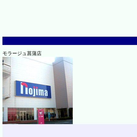
モラージュ菖蒲店