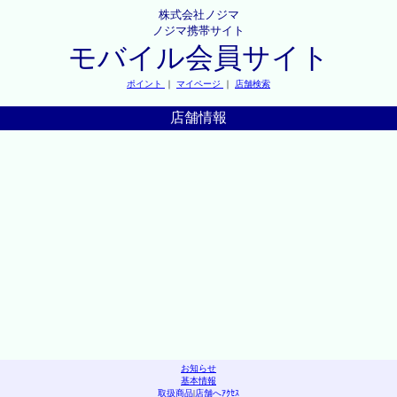
株式会社ノジマ
ノジマ携帯サイト
モバイル会員サイト
ポイント
｜
マイページ
｜
店舗検索
店舗情報
お知らせ
基本情報
取扱商品
|
店舗へｱｸｾｽ