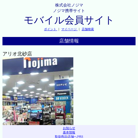
株式会社ノジマ
ノジマ携帯サイト
モバイル会員サイト
ポイント
｜
マイページ
｜
店舗検索
店舗情報
アリオ北砂店
お知らせ
基本情報
取扱商品
|
店舗へｱｸｾｽ