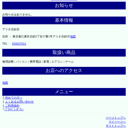
お知らせ
お知らせはありません。
基本情報
アリオ北砂店
住所 ： 東京都江東区北砂2丁目17番1号アリオ北砂2F
地図
TEL ：
0356537611
取扱い商品
修理診断 | パソコン | 携帯電話 | 家電 | エアコン | ゲーム
お店へのアクセス
地図
メニュー
├
初めての方へ
├
よくあるお問い合わせ
├
ご利用規約
└
ﾌﾟﾗｲﾊﾞｼｰﾎﾟﾘｼｰ
ページトップへ
マイページへ
サイトトップへ