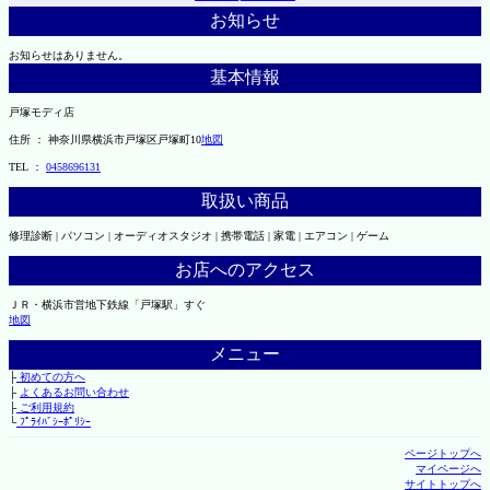
お知らせ
お知らせはありません。
基本情報
戸塚モディ店
住所 ： 神奈川県横浜市戸塚区戸塚町10
地図
TEL ：
0458696131
取扱い商品
修理診断 | パソコン | オーディオスタジオ | 携帯電話 | 家電 | エアコン | ゲーム
お店へのアクセス
ＪＲ・横浜市営地下鉄線「戸塚駅」すぐ
地図
メニュー
├
初めての方へ
├
よくあるお問い合わせ
├
ご利用規約
└
ﾌﾟﾗｲﾊﾞｼｰﾎﾟﾘｼｰ
ページトップへ
マイページへ
サイトトップへ