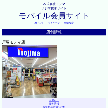
株式会社ノジマ
ノジマ携帯サイト
モバイル会員サイト
ポイント
｜
マイページ
｜
店舗検索
店舗情報
戸塚モディ店
お知らせ
基本情報
取扱商品
|
店舗へｱｸｾｽ