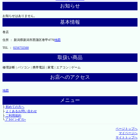
お知らせ
お知らせはありません。
基本情報
巻店
住所 ： 新潟県新潟市西蒲区巻甲4770
地図
TEL ：
0256732560
取扱い商品
修理診断 | パソコン | 携帯電話 | 家電 | エアコン | ゲーム
お店へのアクセス
地図
メニュー
├
初めての方へ
├
よくあるお問い合わせ
├
ご利用規約
└
ﾌﾟﾗｲﾊﾞｼｰﾎﾟﾘｼｰ
ページトップへ
マイページへ
サイトトップへ