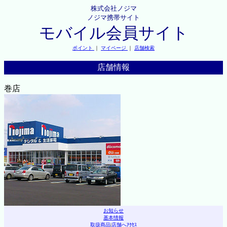
株式会社ノジマ
ノジマ携帯サイト
モバイル会員サイト
ポイント
｜
マイページ
｜
店舗検索
店舗情報
巻店
お知らせ
基本情報
取扱商品
|
店舗へｱｸｾｽ