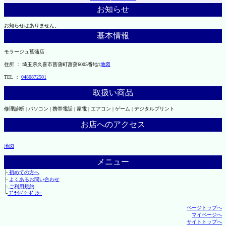
お知らせ
お知らせはありません。
基本情報
モラージュ菖蒲店
住所 ： 埼玉県久喜市菖蒲町菖蒲6005番地1
地図
TEL ：
0480872501
取扱い商品
修理診断 | パソコン | 携帯電話 | 家電 | エアコン | ゲーム | デジタルプリント
お店へのアクセス
地図
メニュー
├
初めての方へ
├
よくあるお問い合わせ
├
ご利用規約
└
ﾌﾟﾗｲﾊﾞｼｰﾎﾟﾘｼｰ
ページトップへ
マイページへ
サイトトップへ