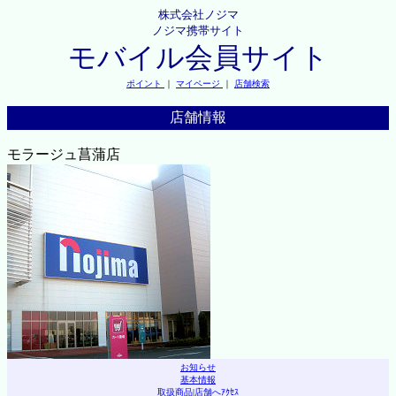
株式会社ノジマ
ノジマ携帯サイト
モバイル会員サイト
ポイント
｜
マイページ
｜
店舗検索
店舗情報
モラージュ菖蒲店
お知らせ
基本情報
取扱商品
|
店舗へｱｸｾｽ