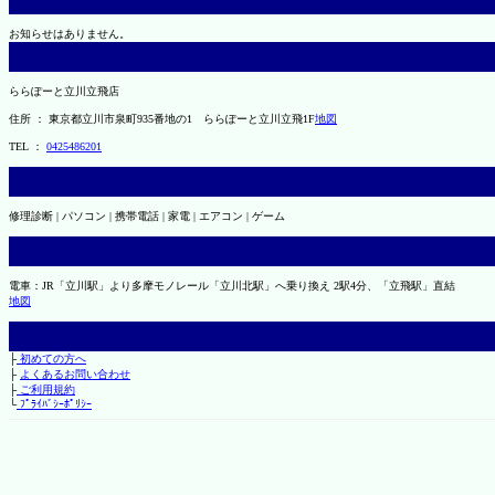
お知らせはありません。
ららぽーと立川立飛店
住所 ： 東京都立川市泉町935番地の1 ららぽーと立川立飛1F
地図
TEL ：
0425486201
修理診断 | パソコン | 携帯電話 | 家電 | エアコン | ゲーム
電車：JR「立川駅」より多摩モノレール「立川北駅」へ乗り換え 2駅4分、「立飛駅」直結
地図
├
初めての方へ
├
よくあるお問い合わせ
├
ご利用規約
└
ﾌﾟﾗｲﾊﾞｼｰﾎﾟﾘｼｰ