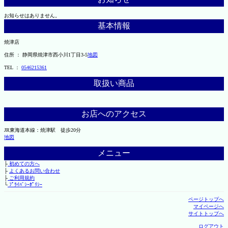
お知らせはありません。
基本情報
焼津店
住所 ： 静岡県焼津市西小川1丁目3-5
地図
TEL ：
0546215361
取扱い商品
お店へのアクセス
JR東海道本線：焼津駅 徒歩20分
地図
メニュー
├
初めての方へ
├
よくあるお問い合わせ
├
ご利用規約
└
ﾌﾟﾗｲﾊﾞｼｰﾎﾟﾘｼｰ
ページトップへ
マイページへ
サイトトップへ
ログアウト