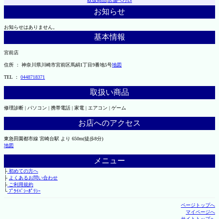
取扱商品
|
店舗へｱｸｾｽ
お知らせ
お知らせはありません。
基本情報
宮前店
住所 ： 神奈川県川崎市宮前区馬絹1丁目9番地5号
地図
TEL ：
0448718371
取扱い商品
修理診断 | パソコン | 携帯電話 | 家電 | エアコン | ゲーム
お店へのアクセス
東急田園都市線 宮崎台駅 より 650m(徒歩8分)
地図
メニュー
├
初めての方へ
├
よくあるお問い合わせ
├
ご利用規約
└
ﾌﾟﾗｲﾊﾞｼｰﾎﾟﾘｼｰ
ページトップへ
マイページへ
サイトトップへ