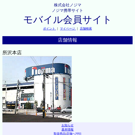
株式会社ノジマ
ノジマ携帯サイト
モバイル会員サイト
ポイント
｜
マイページ
｜
店舗検索
店舗情報
所沢本店
お知らせ
基本情報
取扱商品
|
店舗へｱｸｾｽ