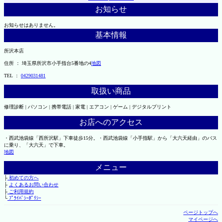
お知らせ
お知らせはありません。
基本情報
所沢本店
住所 ： 埼玉県所沢市小手指台5番地の4
地図
TEL ：
0429031481
取扱い商品
修理診断 | パソコン | 携帯電話 | 家電 | エアコン | ゲーム | デジタルプリント
お店へのアクセス
・西武池袋線「西所沢駅」下車徒歩15分。・西武池袋線「小手指駅」から「大六天経由」のバス
に乗り、「大六天」で下車。
地図
メニュー
├
初めての方へ
├
よくあるお問い合わせ
├
ご利用規約
└
ﾌﾟﾗｲﾊﾞｼｰﾎﾟﾘｼｰ
ページトップへ
マイページへ