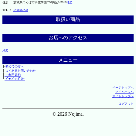
住所 ： 茨城県つくば市研究学園C50街区1-2010
地図
TEL ：
0298687278
取扱い商品
お店へのアクセス
地図
メニュー
├
初めての方へ
├
よくあるお問い合わせ
├
ご利用規約
└
ﾌﾟﾗｲﾊﾞｼｰﾎﾟﾘｼｰ
ページトップへ
マイページへ
サイトトップへ
ログアウト
© 2026 Nojima.