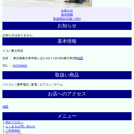
お知らせ
基本情報
取扱商品
|
店舗へｱｸｾｽ
お知らせ
お知らせはありません。
基本情報
リコパ東大和店
住所 ： 東京都東大和市桜ヶ丘2-142-1 LICOPA東大和2階
地図
TEL ：
0425908601
取扱い商品
パソコン | 携帯電話 | 家電 | エアコン | ゲーム
お店へのアクセス
地図
メニュー
├
初めての方へ
├
よくあるお問い合わせ
├
ご利用規約