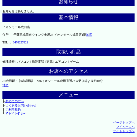
お知らせ
お知らせはありません。
基本情報
イオンモール成田店
住所 ： 千葉県成田市ウイング土屋24 イオンモール成田店1階
地図
TEL ：
0476227621
取扱い商品
修理診断 | パソコン | 携帯電話 | 家電 | エアコン | ゲーム
お店へのアクセス
JR成田駅・京成成田駅、No6イオンモール成田直通バス乗り場より約10分
地図
メニュー
├
初めての方へ
├
よくあるお問い合わせ
├
ご利用規約
└
ﾌﾟﾗｲﾊﾞｼｰﾎﾟﾘｼｰ
ページトップへ
マイページへ
サイトトップへ