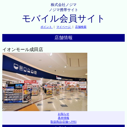
株式会社ノジマ
ノジマ携帯サイト
モバイル会員サイト
ポイント
｜
マイページ
｜
店舗検索
店舗情報
イオンモール成田店
お知らせ
基本情報
取扱商品
|
店舗へｱｸｾｽ