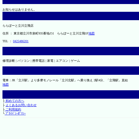
お知らせはありません。
ららぽーと立川立飛店
住所 ： 東京都立川市泉町935番地の1 ららぽーと立川立飛1F
地図
TEL ：
0425486201
修理診断 | パソコン | 携帯電話 | 家電 | エアコン | ゲーム
電車：JR「立川駅」より多摩モノレール「立川北駅」へ乗り換え 2駅4分、「立飛駅」直結
地図
├
初めての方へ
├
よくあるお問い合わせ
├
ご利用規約
└
ﾌﾟﾗｲﾊﾞｼｰﾎﾟﾘｼｰ