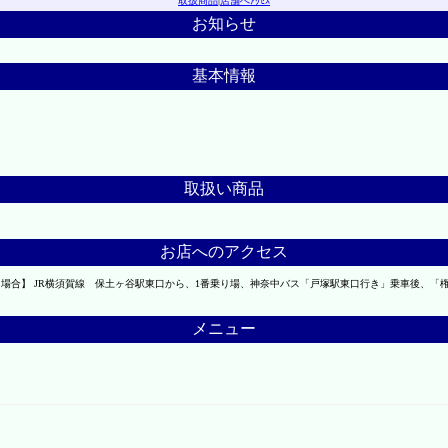
取扱商品
|
店舗へｱｸｾｽ
お知らせ
基本情報
取扱い商品
お店へのアクセス
し場合】 JR横須賀線 保土ヶ谷駅東口から、1番乗り場、神奈中バス「戸塚駅東口行き」乗車後、「
メニュー