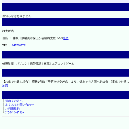
お知らせはありません。
権太坂店
住所 ： 神奈川県横浜市保土ケ谷区権太坂 3-1-3
地図
TEL ：
0457305731
修理診断 | パソコン | 携帯電話 | 家電 | エアコン | ゲーム
【お車でお越し場合】 環状2号線「平戸立体交差点」より、保土ヶ谷方面へ約15分 【電車でお越
地図
├
初めての方へ
├
よくあるお問い合わせ
├
ご利用規約
└
ﾌﾟﾗｲﾊﾞｼｰﾎﾟﾘｼｰ