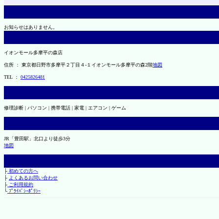
お知らせはありません。
イオンモール多摩平の森店
住所 ： 東京都日野市多摩平２丁目４-１イオンモール多摩平の森2階
地図
TEL ：
0425826481
修理診断 | パソコン | 携帯電話 | 家電 | エアコン | ゲーム
JR「豊田駅」北口より徒歩3分
地図
├
初めての方へ
├
よくあるお問い合わせ
├
ご利用規約
└
ﾌﾟﾗｲﾊﾞｼｰﾎﾟﾘｼｰ