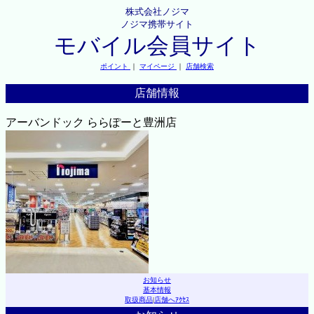
株式会社ノジマ
ノジマ携帯サイト
モバイル会員サイト
ポイント
｜
マイページ
｜
店舗検索
店舗情報
アーバンドック ららぽーと豊洲店
お知らせ
基本情報
取扱商品
|
店舗へｱｸｾｽ