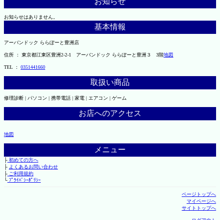
お知らせ
お知らせはありません。
基本情報
アーバンドック ららぽーと豊洲店
住所 ： 東京都江東区豊洲2-2-1 アーバンドック ららぽーと豊洲３ 3階
地図
TEL ：
0351441660
取扱い商品
修理診断 | パソコン | 携帯電話 | 家電 | エアコン | ゲーム
お店へのアクセス
地図
メニュー
├
初めての方へ
├
よくあるお問い合わせ
├
ご利用規約
└
ﾌﾟﾗｲﾊﾞｼｰﾎﾟﾘｼｰ
ページトップへ
マイページへ
サイトトップへ