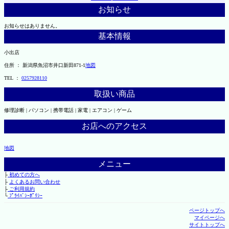
お知らせ
お知らせはありません。
基本情報
小出店
住所 ： 新潟県魚沼市井口新田871-1
地図
TEL ：
0257928110
取扱い商品
修理診断 | パソコン | 携帯電話 | 家電 | エアコン | ゲーム
お店へのアクセス
地図
メニュー
├
初めての方へ
├
よくあるお問い合わせ
├
ご利用規約
└
ﾌﾟﾗｲﾊﾞｼｰﾎﾟﾘｼｰ
ページトップへ
マイページへ
サイトトップへ