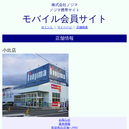
株式会社ノジマ
ノジマ携帯サイト
モバイル会員サイト
ポイント
｜
マイページ
｜
店舗検索
店舗情報
小出店
お知らせ
基本情報
取扱商品
|
店舗へｱｸｾｽ