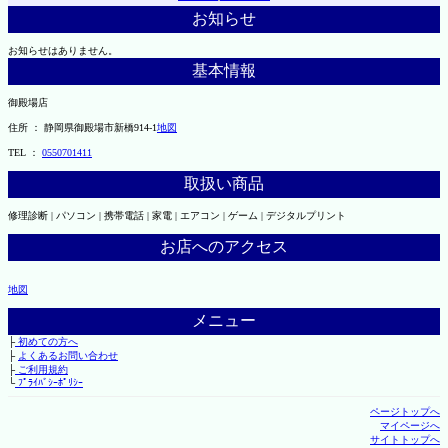
お知らせ
お知らせはありません。
基本情報
御殿場店
住所 ： 静岡県御殿場市新橋914-1
地図
TEL ：
0550701411
取扱い商品
修理診断 | パソコン | 携帯電話 | 家電 | エアコン | ゲーム | デジタルプリント
お店へのアクセス
地図
メニュー
├
初めての方へ
├
よくあるお問い合わせ
├
ご利用規約
└
ﾌﾟﾗｲﾊﾞｼｰﾎﾟﾘｼｰ
ページトップへ
マイページへ
サイトトップへ