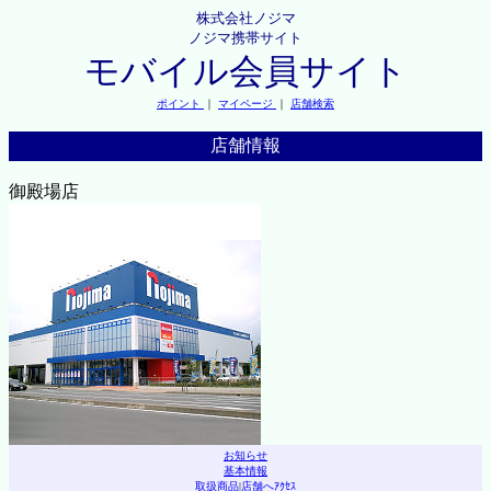
株式会社ノジマ
ノジマ携帯サイト
モバイル会員サイト
ポイント
｜
マイページ
｜
店舗検索
店舗情報
御殿場店
お知らせ
基本情報
取扱商品
|
店舗へｱｸｾｽ