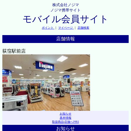
株式会社ノジマ
ノジマ携帯サイト
モバイル会員サイト
ポイント
｜
マイページ
｜
店舗検索
店舗情報
荻窪駅前店
お知らせ
基本情報
取扱商品
|
店舗へｱｸｾｽ
お知らせ