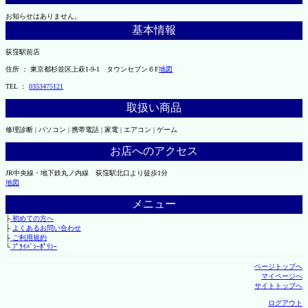
お知らせはありません。
基本情報
荻窪駅前店
住所 ： 東京都杉並区上萩1-9-1 タウンセブン６F
地図
TEL ：
0353475121
取扱い商品
修理診断 | パソコン | 携帯電話 | 家電 | エアコン | ゲーム
お店へのアクセス
JR中央線・地下鉄丸ノ内線 荻窪駅北口より徒歩1分
地図
メニュー
├
初めての方へ
├
よくあるお問い合わせ
├
ご利用規約
└
ﾌﾟﾗｲﾊﾞｼｰﾎﾟﾘｼｰ
ページトップへ
マイページへ
サイトトップへ
ログアウト