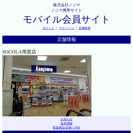
株式会社ノジマ
ノジマ携帯サイト
モバイル会員サイト
ポイント
｜
マイページ
｜
店舗検索
店舗情報
SOCOLA用賀店
お知らせ
基本情報
取扱商品
|
店舗へｱｸｾｽ