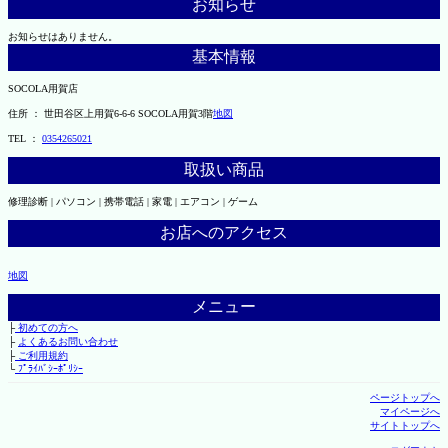
お知らせ
お知らせはありません。
基本情報
SOCOLA用賀店
住所 ： 世田谷区上用賀6-6-6 SOCOLA用賀3階
地図
TEL ：
0354265021
取扱い商品
修理診断 | パソコン | 携帯電話 | 家電 | エアコン | ゲーム
お店へのアクセス
地図
メニュー
├
初めての方へ
├
よくあるお問い合わせ
├
ご利用規約
└
ﾌﾟﾗｲﾊﾞｼｰﾎﾟﾘｼｰ
ページトップへ
マイページへ
サイトトップへ