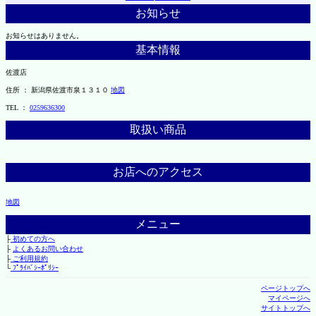
お知らせ
お知らせはありません。
基本情報
佐渡店
住所 ： 新潟県佐渡市泉１３１０
地図
TEL ：
0259636300
取扱い商品
お店へのアクセス
地図
メニュー
├
初めての方へ
├
よくあるお問い合わせ
├
ご利用規約
└
ﾌﾟﾗｲﾊﾞｼｰﾎﾟﾘｼｰ
ページトップへ
マイページへ
サイトトップへ