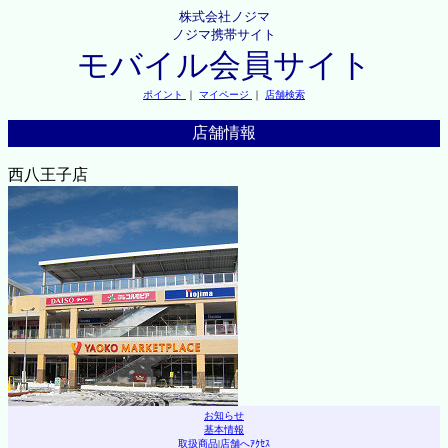
株式会社ノジマ
ノジマ携帯サイト
モバイル会員サイト
ポイント
｜
マイページ
｜
店舗検索
店舗情報
西八王子店
お知らせ
基本情報
取扱商品
|
店舗へｱｸｾｽ