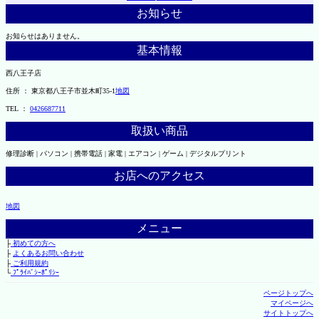
お知らせ
お知らせはありません。
基本情報
西八王子店
住所 ： 東京都八王子市並木町35-1
地図
TEL ：
0426687711
取扱い商品
修理診断 | パソコン | 携帯電話 | 家電 | エアコン | ゲーム | デジタルプリント
お店へのアクセス
地図
メニュー
├
初めての方へ
├
よくあるお問い合わせ
├
ご利用規約
└
ﾌﾟﾗｲﾊﾞｼｰﾎﾟﾘｼｰ
ページトップへ
マイページへ
サイトトップへ