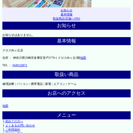
お知らせ
基本情報
取扱商品
|
店舗へｱｸｾｽ
お知らせ
お知らせはありません。
基本情報
クロス向ヶ丘店
住所 ： 神奈川県川崎市多摩区登戸2779-1 クロス向ヶ丘3階
地図
TEL ：
0449118671
取扱い商品
修理診断 | パソコン | 携帯電話 | 家電 | エアコン | ゲーム
お店へのアクセス
地図
メニュー
├
初めての方へ
├
よくあるお問い合わせ
├
ご利用規約