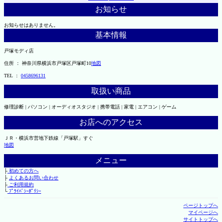
お知らせ
お知らせはありません。
基本情報
戸塚モディ店
住所 ： 神奈川県横浜市戸塚区戸塚町10
地図
TEL ：
0458696131
取扱い商品
修理診断 | パソコン | オーディオスタジオ | 携帯電話 | 家電 | エアコン | ゲーム
お店へのアクセス
ＪＲ・横浜市営地下鉄線「戸塚駅」すぐ
地図
メニュー
├
初めての方へ
├
よくあるお問い合わせ
├
ご利用規約
└
ﾌﾟﾗｲﾊﾞｼｰﾎﾟﾘｼｰ
ページトップへ
マイページへ
サイトトップへ