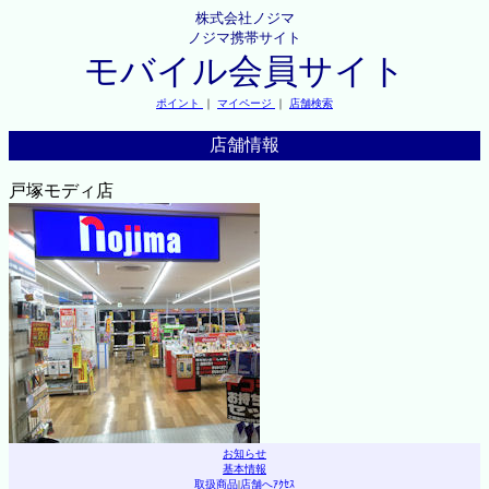
株式会社ノジマ
ノジマ携帯サイト
モバイル会員サイト
ポイント
｜
マイページ
｜
店舗検索
店舗情報
戸塚モディ店
お知らせ
基本情報
取扱商品
|
店舗へｱｸｾｽ