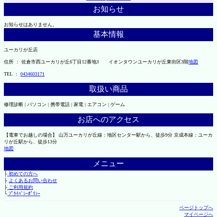
お知らせ
お知らせはありません。
基本情報
ユーカリが丘店
住所 ： 佐倉市西ユーカリが丘6丁目12番地3 イオンタウンユーカリが丘東街区3階
地図
TEL ：
0434603171
取扱い商品
修理診断 | パソコン | 携帯電話 | 家電 | エアコン | ゲーム
お店へのアクセス
【電車でお越しの場合】 山万ユーカリが丘線：地区センター駅から、徒歩9分 京成本線：ユーカ
リが丘駅から、徒歩13分
地図
メニュー
├
初めての方へ
├
よくあるお問い合わせ
├
ご利用規約
└
ﾌﾟﾗｲﾊﾞｼｰﾎﾟﾘｼｰ
ページトップへ
マイページへ