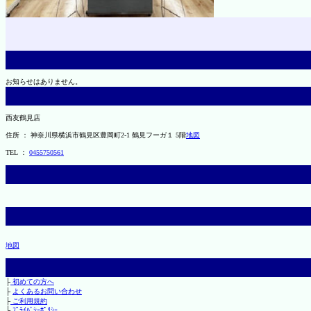
お知らせはありません。
西友鶴見店
住所 ： 神奈川県横浜市鶴見区豊岡町2-1 鶴見フーガ１ 5階
地図
TEL ：
0455750561
地図
├
初めての方へ
├
よくあるお問い合わせ
├
ご利用規約
└
ﾌﾟﾗｲﾊﾞｼｰﾎﾟﾘｼｰ